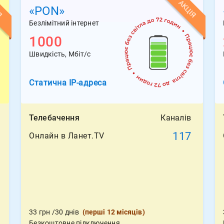
Я
АКЦІЯ
«PON»
Безлімітний інтернет
1000
Швидкість, Мбіт/с
Статична
IP-адреса
Телебачення
Каналів
117
Онлайн в Ланет.TV
33
грн
/30 днів
(
перші 12 місяців
)
Безкоштовне підключення