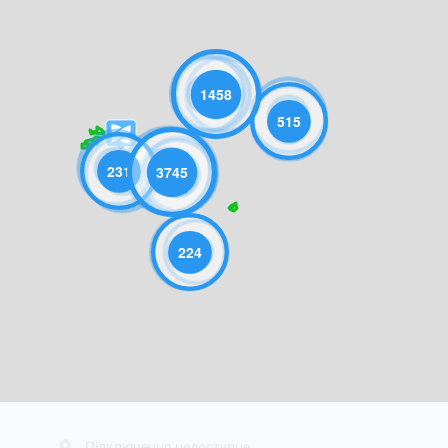
1458
515
231
3745
224
Підключення недоступне