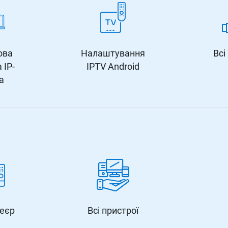
ова
Налаштування
Всі
 IP-
IPTV Android
а
еєр
Всі пристрої