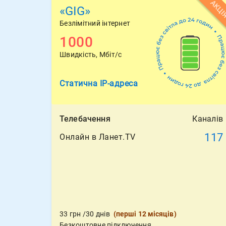
АКЦІ
«GIG»
Безлімітний інтернет
1000
Швидкість, Мбіт/с
Статична
IP-адреса
Телебачення
Каналів
117
Онлайн в Ланет.TV
33
грн
/30 днів
(
перші 12 місяців
)
Безкоштовне підключення