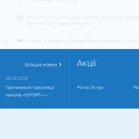
На даній ділянці знаходиться декілька об'єктів. Зменш
масштаб, щоб подивитися деталі
торі
Наявність в будинку безперебійного живлення та тип
Акції
Більше новин
26.03.2026
Припинення трансляції
Рік по 35 грн
Рі
каналів «XSPORT» і « ...