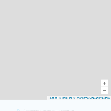
Leaflet
|
© MapTiler
© OpenStreetMap contributors
Доступне підключення послуги