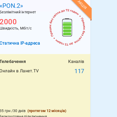
АКЦІЯ
«PON.2»
Безлімітний інтернет
2000
Швидкість, Мбіт/с
Статична
IP-адреса
Телебачення
Каналів
117
Онлайн в Ланет.TV
35
грн
/30 днів
(
протягом 12 місяців
)
Безкоштовне підключення