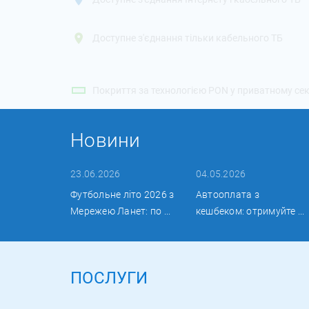
Доступне з'єднання тільки кабельного ТБ
Покриття за технологією PON у приватному сек
Новини
23.06.2026
04.05.2026
Футбольне літо 2026 з
Автооплата з
Мережею Ланет: по ...
кешбеком: отримуйте ...
ПОСЛУГИ