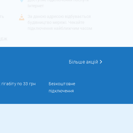
Інтернет
іть
За даною адресою відбувається
будівництво мережі. Чекайте
підключення найближчим часом
 ДБЖ
Більше акцій
к гігабіту по 33 грн
Безкоштовне
підключення